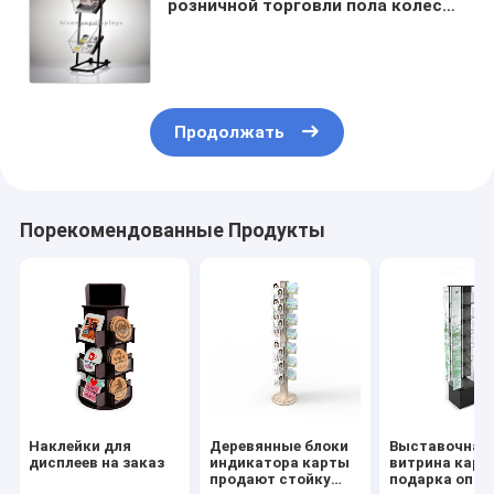
розничной торговли пола колеса
полка дисплея книги металла
коробки коммерчески акриловая
Продолжать
Порекомендованные Продукты
Наклейки для
Деревянные блоки
Выставочная
дисплеев на заказ
индикатора карты
витрина карт
продают стойку
подарка опто