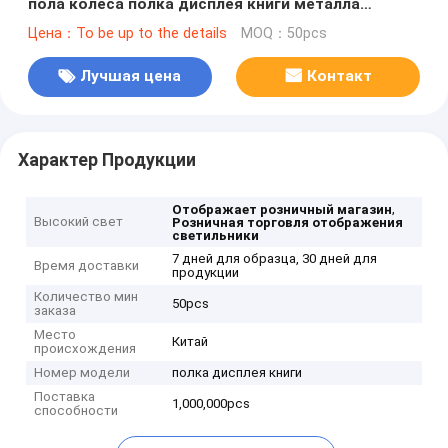
пола колеса полка дисплея книги металла
коробки коммерчески акриловая
Цена：To be up to the details
MOQ：50pcs
Лучшая цена
Контакт
Характер Продукции
,
Отображает розничный магазин
Высокий свет
Розничная торговля отображения
светильники
7 дней для образца, 30 дней для
Время доставки
продукции
Количество мин
50pcs
заказа
Место
Китай
происхождения
Номер модели
полка дисплея книги
Поставка
1,000,000pcs
способности