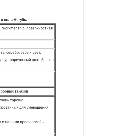
 пола Acrylic:
ы, workmanship, поверхностная
та, серебр, серый цвет,
урпур, коричневый цвет, бронза
пробных заказов
очень хорошо;
тированный для уменьшения
та и нашими профессией и