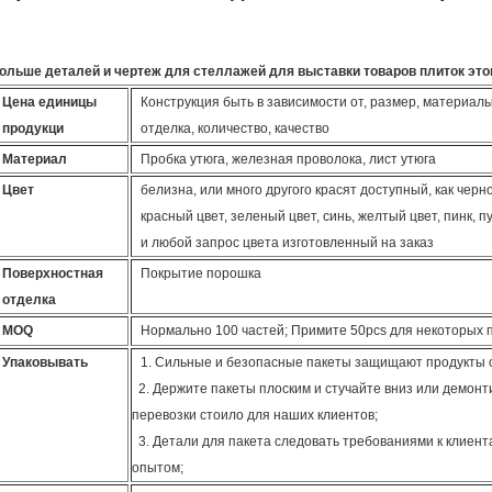
ольше деталей и чертеж для стеллажей для выставки товаров плиток этого
Цена единицы
Конструкция быть в зависимости от, размер, материал
продукци
отделка, количество, качество
Материал
Пробка утюга, железная проволока, лист утюга
Цвет
белизна, или много другого красят доступный, как черно
красный цвет, зеленый цвет, синь, желтый цвет, пинк, п
и любой запрос цвета изготовленный на заказ
Поверхностная
Покрытие порошка
отделка
MOQ
Нормально 100 частей; Примите 50pcs для некоторых 
Упаковывать
1. Сильные и безопасные пакеты защищают продукты 
2. Держите пакеты плоским и стучайте вниз или демон
перевозки стоило для наших клиентов;
3. Детали для пакета следовать требованиями к клиен
опытом;