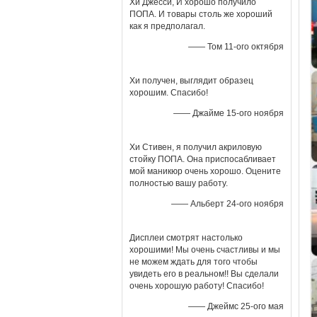
Хи Джесси, И хорошо получило
ПОПА. И товары столь же хороший
как я предполагал.
—— Том 11-ого октября
Хи получен, выглядит образец
хорошим. Спасибо!
—— Джайме 15-ого ноября
Хи Стивен, я получил акриловую
стойку ПОПА. Она приспосабливает
мой маникюр очень хорошо. Оцените
полностью вашу работу.
—— Альберт 24-ого ноября
Дисплеи смотрят настолько
хорошими! Мы очень счастливы и мы
не можем ждать для того чтобы
увидеть его в реальном!! Вы сделали
очень хорошую работу! Спасибо!
—— Джеймс 25-ого мая