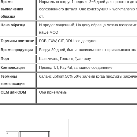
Время
Нормально вокруг 1 неделя, 3~5 дней для простого дет
выполнения
осложненного деталя. Оно конструкция и workmanship 
образца
от.
Цена образца
И предоплащенный; Но цену образца можно возвратить
наше MOQ
Термины поставки
FOB, EXW, CIF, DDU все доступен.
Время продукции
Вокруг 30 дней, быть в зависимости от приказывают ко
Порт
Шэньчжэнь, Гонконг, Гуанчжоу
Компенсация
Провод T/T, PayPal, западное соединение
Термины
баланс upfront 50% 50% залеми когда продукты законч
компенсации
OEM или ODM
Оба приемлемы