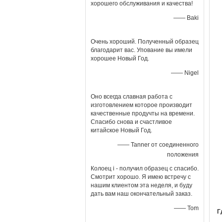
хорошего обслуживания и качества!
—— Baki
Очень хороший. Полученный образец
благодарит вас. Упование вы имели
хорошее Новый Год.
—— Nigel
Оно всегда славная работа с
изготовлением которое производит
качественные продучты на времени.
Спасибо снова и счастливое
китайское Новый Год.
—— Tanner от соединенного
положения
Колоец i - получил образец с спасибо.
Смотрит хорошо. Я имею встречу с
нашим клиентом эта неделя, и буду
дать вам наш окончательный заказ.
—— Tom
Г