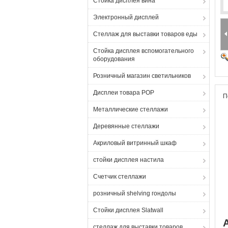
Стойка дисплея вина
Электронный дисплей
Стеллаж для выставки товаров еды
Стойка дисплея вспомогательного
оборудования
Розничный магазин светильников
Дисплеи товара POP
П
Металлические стеллажи
Деревянные стеллажи
Акриловый витринный шкаф
стойки дисплея настила
Счетчик стеллажи
розничный shelving гондолы
Стойки дисплея Slatwall
стеллаж для выставки товаров