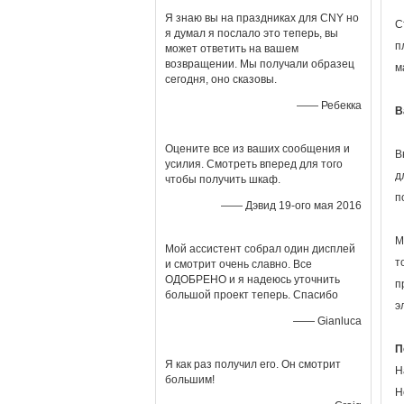
Я знаю вы на праздниках для CNY но
С
я думал я послало это теперь, вы
п
может ответить на вашем
возвращении. Мы получали образец
м
сегодня, оно сказовы.
—— Ребекка
В
Оцените все из ваших сообщения и
В
усилия. Смотреть вперед для того
д
чтобы получить шкаф.
п
—— Дэвид 19-ого мая 2016
М
Мой ассистент собрал один дисплей
т
и смотрит очень славно. Все
ОДОБРЕНО и я надеюсь уточнить
п
большой проект теперь. Спасибо
э
—— Gianluca
П
Я как раз получил его. Он смотрит
Н
большим!
Н