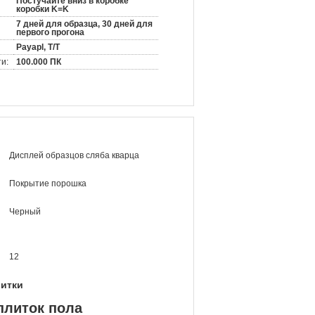
Постучайте вниз в коробке
коробки K=K
7 дней для образца, 30 дней для
первого прогона
Payapl, T/T
и:
100.000 ПК
Дисплей образцов сляба кварца
Покрытие порошка
Черный
12
литки
плиток пола