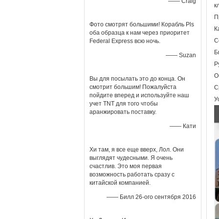
—— Craig
к
П
Фото смотрят большими! Корабль Pls
К
оба образца к нам через приоритет
С
Federal Express всю ночь.
Б
—— Suzan
Р
О
Вы для посылать это до конца. Он
смотрит большим! Пожалуйста
С
пойдите вперед и используйте наш
У
учет TNT для того чтобы
аранжировать поставку.
—— Кати
Хи там, я все еще вверх, Лол. Они
выглядят чудесными. Я очень
счастлив. Это моя первая
возможность работать сразу с
китайской компанией.
—— Билл 26-ого сентября 2016