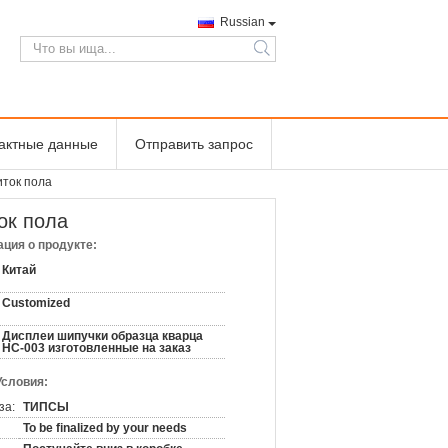
Russian
search
тактные данные
Отправить запрос
иток пола
ок пола
ция о продукте:
Китай
Customized
Дисплеи шипучки образца кварца
HC-003 изготовленные на заказ
Условия:
за:
ТИПСЫ
To be finalized by your needs