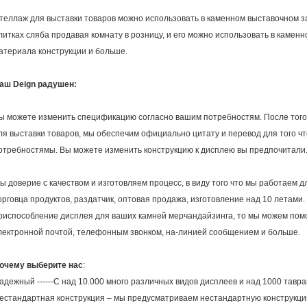
теллаж для выставки товаров можно использовать в каменном выставочном за
литках сляба продавая комнату в розницу, и его можно использовать в камен
атериала конструкции и больше.
аш Deign радушен:
ы можете изменить спецификацию согласно вашим потребностям. После того 
ля выставки товаров, мы обеспечим официально цитату и перевод для того ч
отребностямы. Вы можете изменить конструкцию к дисплею вы предпочитали
ы доверие с качеством и изготовляем процесс, в виду того что мы работаем 
орговца продуктов, раздатчик, оптовая продажа, изготовление над 10 летами.
риспособление дисплея для ваших камней мерчандайзинга, то мы можем помо
лектронной почтой, телефонным звонком, на-линией сообщением и больше.
очему выберите нас
:
адежный ------С над 10.000 много различных видов дисплеев и над 1000 тавра
естандартная конструкция – мы предусматриваем нестандартную конструкци