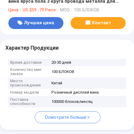
вина яруса пола 3 круга провода металла для
магазинов розничной торговли
Цена：US $59 -79 Piece
MOQ：100 БЛОКОВ
Лучшая цена
Контакт
Характер Продукции
Время доставки
20-30 дней
Количество мин
100 БЛОКОВ
заказа
Место
Китай
происхождения
Номер модели
Розничный дисплей вина
Поставка
100000 блоков/месяц
способности
Осмотрите больше