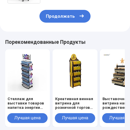
Продолжать
Порекомендованные Продукты
Стеллаж для
Креативная винная
Выставочная
выставки товаров
витрина для
витрина напи
напитка энергии
розничной торговли
рождественс
чудовища шкафа
5-уровневые
елки изготов
бутылки кокса
дисплеи для
на заказ
Лучшая цена
Лучшая цена
Лучшая ц
металла магазина
мерчандайзинга
выставочной
духа небольшой
винных магазинов
витрины вина
двухсторонн