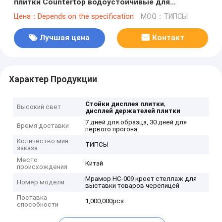
плитки Countertop водоустойчивые для
выставочного зала
Цена：Depends on the specification
MOQ：ТИПСЫ
Лучшая цена
Контакт
Характер Продукции
,
Стойки дисплея плитки
Высокий свет
дисплей держателей плитки
7 дней для образца, 30 дней для
Время доставки
первого прогона
Количество мин
ТИПСЫ
заказа
Место
Китай
происхождения
Мрамор HC-009 кроет стеллаж для
Номер модели
выставки товаров черепицей
Поставка
1,000,000pcs
способности