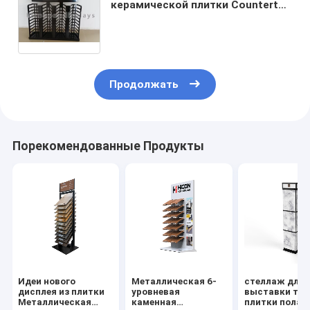
керамической плитки Countertop
водоустойчивые для
выставочного зала
Продолжать
Порекомендованные Продукты
Идеи нового
Металлическая 6-
стеллаж для
дисплея из плитки
уровневая
выставки тов
Металлическая
каменная
плитки пола