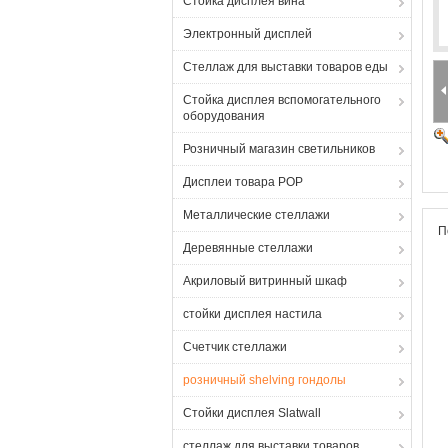
Стойка дисплея вина
Электронный дисплей
Стеллаж для выставки товаров еды
Стойка дисплея вспомогательного
оборудования
Розничный магазин светильников
Дисплеи товара POP
Металлические стеллажи
П
Деревянные стеллажи
Акриловый витринный шкаф
стойки дисплея настила
Счетчик стеллажи
розничный shelving гондолы
Стойки дисплея Slatwall
стеллаж для выставки товаров