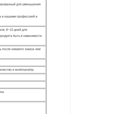
тированный для уменьшения
та и нашими профессией и
аля, 8~10 дней для
продукта быть в зависимости
 после никакого заказа чем
личество и workmanship.
ены