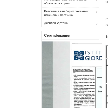
Я
обтекателя втулки
Включение в набор отложенных
изменений магазина
С
Дисплей картона
б
Сертификация
В