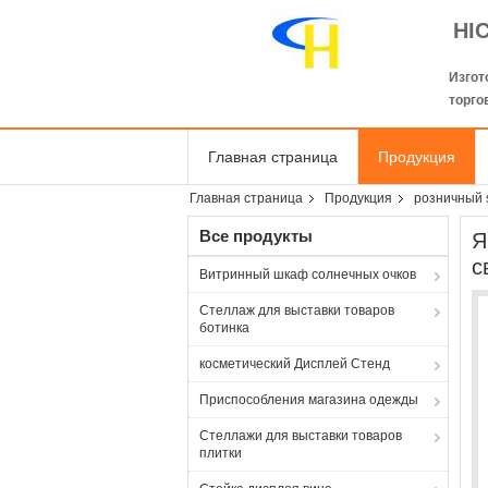
HI
Изгот
торго
Главная страница
Продукция
Главная страница
Продукция
розничный 
Все продукты
Я
с
Витринный шкаф солнечных очков
Стеллаж для выставки товаров
ботинка
косметический Дисплей Стенд
Приспособления магазина одежды
Стеллажи для выставки товаров
плитки