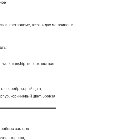
ное
вли, гастрономе, всех видах магазинов и
ать:
ы, workmanship, поверхностная
та, серебр, серый цвет,
урпур, коричневый цвет, бронза
пробных заказов
очень хорошо;