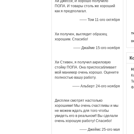
Хи Джесси, И хорошо получило
ПОПА. И товары столь же хороший
как я предполагал.
—— Том 11-ого октября
т
Хи получен, выглядит образец
хорошим. Спасибо!
в
—— Джайме 15-ого ноября
К
Хи Стивен, я получил акриловую
стойку ПОПА. Она приспосабливает
H
мой маникюр очень хорошо. Оцените
К
полностью вашу работу.
Т
—— Альберт 24-ого ноября
Ф
Дисплеи смотрят настолько
хорошими! Мы очень счастливы и мы
не можем ждать для того чтобы
увидеть его в реальном!! Вы сделали
очень хорошую работу! Спасибо!
—— Джеймс 25-ого мая