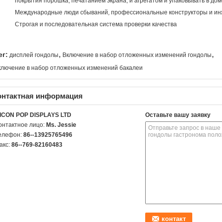
покрытия порошка, печатанием экрана, и агрегатом и упаковывать в дом
Международные люди сбываний, профессиональные конструкторы и ин
Строгая и последовательная система проверки качества
,
,
ег:
дисплей гондолы
Включение в набор отложенных изменений гондолы
ключение в набор отложенных изменений бакалеи
онтактная информация
ICON POP DISPLAYS LTD
Оставьте вашу заявку
онтактное лицо:
Ms. Jessie
елефон:
86--13925765496
акс:
86--769-82160483