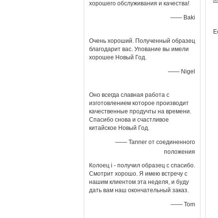
хорошего обслуживания и качества!
—— Baki
Е
Очень хороший. Полученный образец
благодарит вас. Упование вы имели
хорошее Новый Год.
—— Nigel
Оно всегда славная работа с
изготовлением которое производит
качественные продучты на времени.
Спасибо снова и счастливое
китайское Новый Год.
—— Tanner от соединенного
положения
Колоец i - получил образец с спасибо.
Смотрит хорошо. Я имею встречу с
нашим клиентом эта неделя, и буду
дать вам наш окончательный заказ.
—— Tom