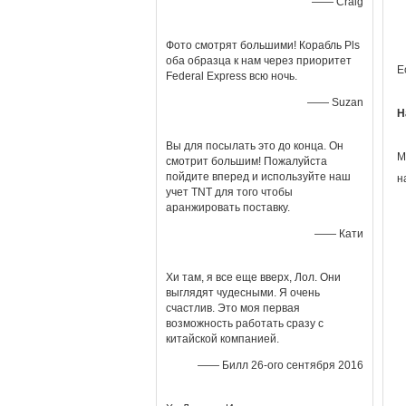
—— Craig
Фото смотрят большими! Корабль Pls
оба образца к нам через приоритет
Е
Federal Express всю ночь.
—— Suzan
Н
Вы для посылать это до конца. Он
М
смотрит большим! Пожалуйста
пойдите вперед и используйте наш
н
учет TNT для того чтобы
аранжировать поставку.
—— Кати
Хи там, я все еще вверх, Лол. Они
выглядят чудесными. Я очень
счастлив. Это моя первая
возможность работать сразу с
китайской компанией.
—— Билл 26-ого сентября 2016