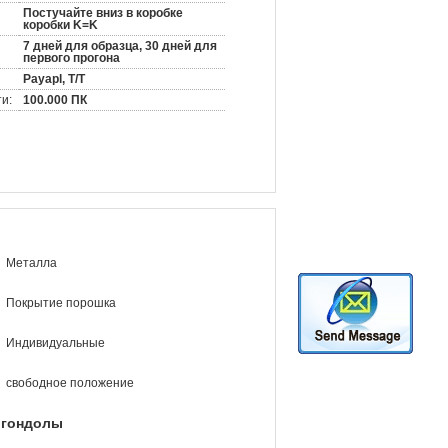
Постучайте вниз в коробке
коробки K=K
7 дней для образца, 30 дней для
первого прогона
Payapl, T/T
и:
100.000 ПК
Металла
Покрытие порошка
Индивидуальные
свободное положение
g гондолы