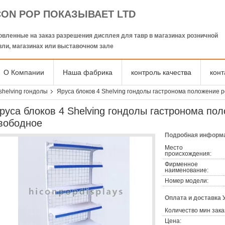
CON POP ПОКАЗЫВАЕТ LTD
овленные на заказ разрешения дисплея для тавр в магазинах розничной
вли, магазинах или выставочном зале
О Компании
Наша фабрика
контроль качества
кон
shelving гондолы
Яруса блоков 4 Shelving гондолы гастронома положение 
руса блоков 4 Shelving гондолы гастронома по
вободное
Подробная информа
Место
происхождения:
Фирменное
наименование:
Номер модели:
Оплата и доставка 
Количество мин зака
Цена: