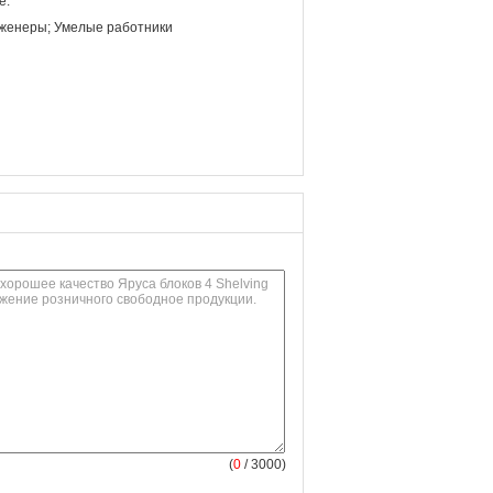
е.
женеры; Умелые работники
(
0
/ 3000)