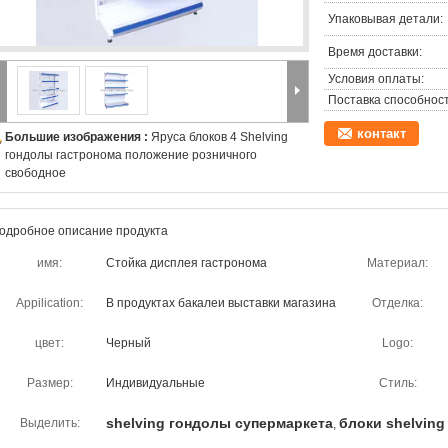
Упаковывая детали:
Время доставки:
Условия оплаты:
Поставка способност
контакт
Большие изображения :
Яруса блоков 4 Shelving
гондолы гастронома положение розничного
свободное
одробное описание продукта
имя:
Стойка дисплея гастронома
Материал:
Appilication:
В продуктах бакалеи выставки магазина
Отделка:
цвет:
Черный
Logo:
Размер:
Индивидуальные
Стиль:
shelving гондолы супермаркета
блоки shelvin
Выделить:
,