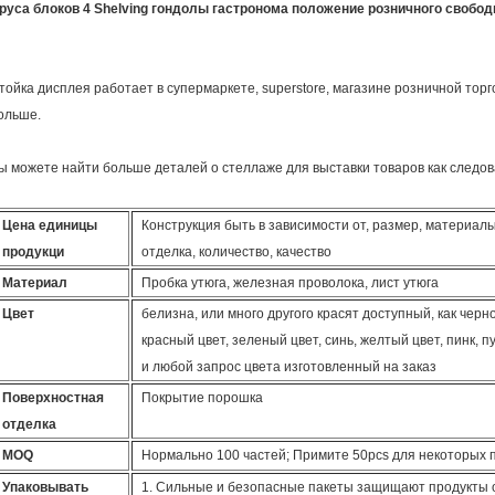
руса блоков 4 Shelving гондолы гастронома положение розничного свобод
тойка дисплея работает в супермаркете, superstore, магазине розничной торго
ольше.
ы можете найти больше деталей о стеллаже для выставки товаров как следов
Цена единицы
Конструкция быть в зависимости от, размер, материал
продукци
отделка, количество, качество
Материал
Пробка утюга, железная проволока, лист утюга
Цвет
белизна, или много другого красят доступный, как черно
красный цвет, зеленый цвет, синь, желтый цвет, пинк, п
и любой запрос цвета изготовленный на заказ
Поверхностная
Покрытие порошка
отделка
MOQ
Нормально 100 частей; Примите 50pcs для некоторых 
Упаковывать
1. Сильные и безопасные пакеты защищают продукты 