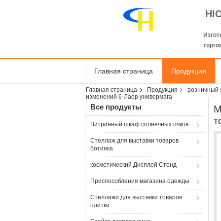
HI
Изгот
торго
Главная страница
Продукция
Главная страница
Продукция
розничный 
изменений 6-Лаер универмага
Все продукты
М
т
Витринный шкаф солнечных очков
Стеллаж для выставки товаров
ботинка
косметический Дисплей Стенд
Приспособления магазина одежды
Стеллажи для выставки товаров
плитки