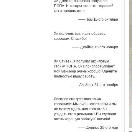
Хи Джесси, И хорошо получило
ПОПА. И товары столь же хороший
как я предполагал.
—— Том 11-ого октября
Хи получен, выглядит образец
хорошим. Спасибо!
—— Джайме 15-ого ноября
Хи Стивен, я получил акриловую
стойку ПОПА. Она приспосабливает
мой маникюр очень хорошо. Оцените
полностью вашу работу.
—— Альберт 24-ого ноября
Дисплеи смотрят настолько
хорошими! Мы очень счастливы и мы
не можем ждать для того чтобы
увидеть его в реальном!! Вы сделали
очень хорошую работу! Спасибо!
—— Джеймс 25-ого мая
т