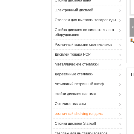
Стойка дисплея вина
Электронный дисплей
Стеллаж для выставки товаров еды
Стойка дисплея вспомогательного
оборудования
Розничный магазин светильников
Дисплеи товара POP
Металлические стеллажи
Деревянные стеллажи
П
Акриловый витринный шкаф
стойки дисплея настила
Счетчик стеллажи
розничный shelving гондолы
Стойки дисплея Slatwall
стеллаж для выставки товаров