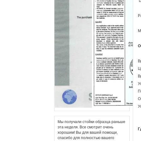
Ц
Р
М
О
В
Ц
В
У
П
О
У
Мы получали стойки образца раньше
эта неделя. Все смотрит очень
Г
хорошим! Вы для вашей помощи,
спасибо для полностью вашего