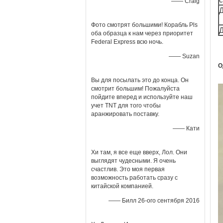
—— Craig
Д
Фото смотрят большими! Корабль Pls
Д
оба образца к нам через приоритет
Federal Express всю ночь.
—— Suzan
О
Вы для посылать это до конца. Он
смотрит большим! Пожалуйста
пойдите вперед и используйте наш
учет TNT для того чтобы
аранжировать поставку.
—— Кати
Хи там, я все еще вверх, Лол. Они
выглядят чудесными. Я очень
счастлив. Это моя первая
возможность работать сразу с
китайской компанией.
—— Билл 26-ого сентября 2016