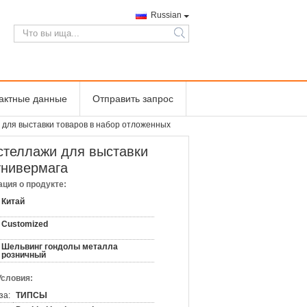
Russian
search
тактные данные
Отправить запрос
 для выставки товаров в набор отложенных
стеллажи для выставки
универмага
ция о продукте:
Китай
Customized
Шельвинг гондолы металла
розничный
Условия:
за:
ТИПСЫ