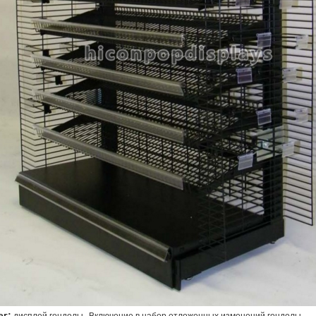
,
,
ег: