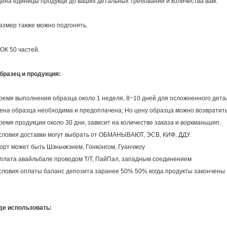
ена единицы продукци до ваших детальных требований и количества вам.
азмер также можно подгонять.
ОК 50 частей.
бразец и продукция:
ремя выполнения образца около 1 неделя, 8~10 дней для осложненного дета
ена образца необходима и предоплачена; Но цену образца можно возвратить
ремя продукции около 30 дни, зависит на количестве заказа и воркманьшип.
словия доставки могут выбрать от ОБМАНЫВАЮТ, ЭСВ, КИФ, ДДУ.
орт может быть Шэньчжэнем, Гонконгом, Гуанчжоу
плата авайльбале проводом Т/Т, ПайПал, западным соединением
словия оплаты баланс депозита заранее 50% 50% когда продукты закончены
де использовать: