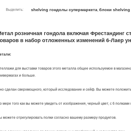
shelving гондолы супермаркета
блоки shelvin
Выделить:
,
Метал розничная гондола включая Фрестандинг с
товаров в набор отложенных изменений 6-Лаер у
етали:
теллажи для выставки товаров этого металла общее используемое в магазина
нивермагах и больше.
но сделан сверхмощного, который исследование и сейф. Вы можете положить
о мере того как вы можете увидеть от изображения, черный цвет, с 6 полками
ы можете отрегулировать полки согласно вашему размеру продуктов.