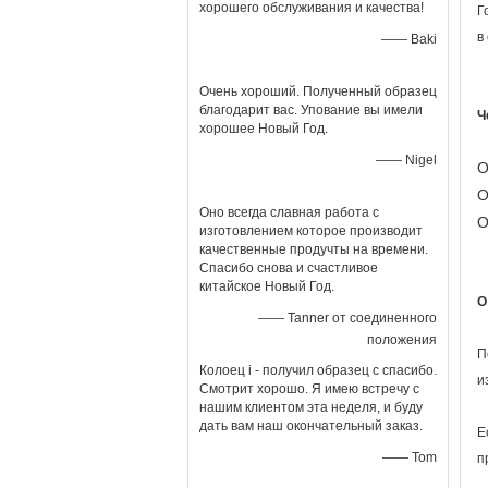
хорошего обслуживания и качества!
Г
в
—— Baki
Очень хороший. Полученный образец
благодарит вас. Упование вы имели
Ч
хорошее Новый Год.
—— Nigel
О
О
Оно всегда славная работа с
О
изготовлением которое производит
качественные продучты на времени.
Спасибо снова и счастливое
китайское Новый Год.
О
—— Tanner от соединенного
положения
П
Колоец i - получил образец с спасибо.
и
Смотрит хорошо. Я имею встречу с
нашим клиентом эта неделя, и буду
дать вам наш окончательный заказ.
Е
—— Tom
п