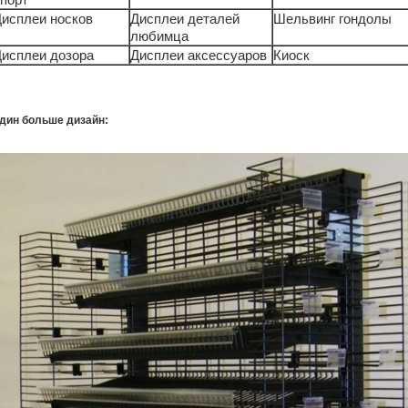
исплеи носков
Дисплеи деталей
Шельвинг гондолы
любимца
исплеи дозора
Дисплеи аксессуаров
Киоск
дин больше дизайн: