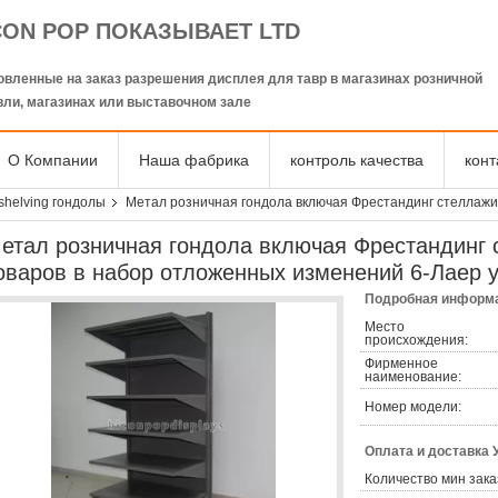
CON POP ПОКАЗЫВАЕТ LTD
овленные на заказ разрешения дисплея для тавр в магазинах розничной
вли, магазинах или выставочном зале
О Компании
Наша фабрика
контроль качества
кон
shelving гондолы
Метал розничная гондола включая Фрестандинг стеллажи
етал розничная гондола включая Фрестандинг 
оваров в набор отложенных изменений 6-Лаер 
Подробная информа
Место
происхождения:
Фирменное
наименование:
Номер модели:
Оплата и доставка 
Количество мин зака