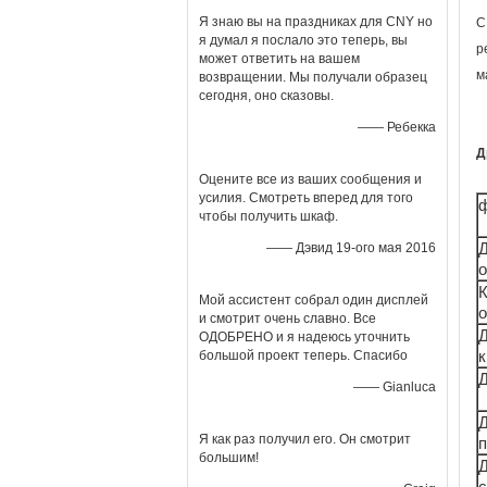
Я знаю вы на праздниках для CNY но
С
я думал я послало это теперь, вы
р
может ответить на вашем
м
возвращении. Мы получали образец
сегодня, оно сказовы.
—— Ребекка
Д
Оцените все из ваших сообщения и
усилия. Смотреть вперед для того
чтобы получить шкаф.
—— Дэвид 19-ого мая 2016
о
К
Мой ассистент собрал один дисплей
и смотрит очень славно. Все
Д
ОДОБРЕНО и я надеюсь уточнить
большой проект теперь. Спасибо
—— Gianluca
Д
Я как раз получил его. Он смотрит
п
большим!
Д
с