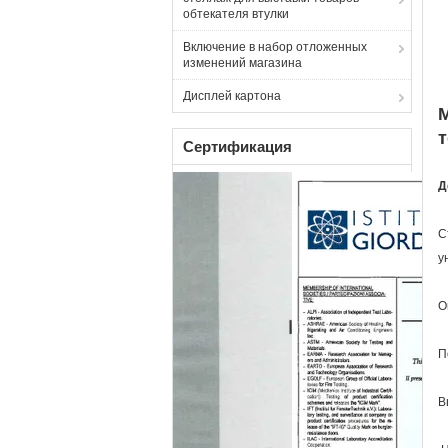
обтекателя втулки
Включение в набор отложенных
изменений магазина
Дисплей картона
Сертификация
Д
С
у
О
П
В