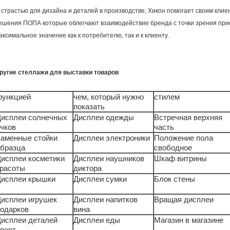
 страстью для дизайна и деталей в производстве, Хикон помогает своим кли
ешения ПОПА которые облегчают взаимодействие бренда с точки зрения прио
аксимальное значение как к потребителю, так и к клиенту.
ругие стеллажи для выставки товаров
функцией
чем, который нужно
стилем
показать
Дисплеи солнечных
Дисплеи одежды
Встречная верхняя
чков
часть
аменные стойки
Дисплеи электроники
Положение пола
образца
свободное
исплеи косметики
Дисплеи наушников
Шкаф витрины
красоты
диктора
Дисплеи крышки
Дисплеи сумки
Блок стены
исплеи игрушек
Дисплеи напитков
Вращая дисплеи
одарков
вина
исплеи деталей
Дисплеи еды
Магазин в магазине
порт