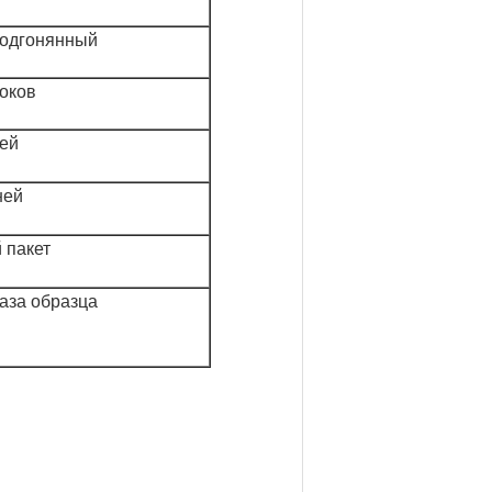
подгонянный
локов
ней
ней
 пакет
каза образца