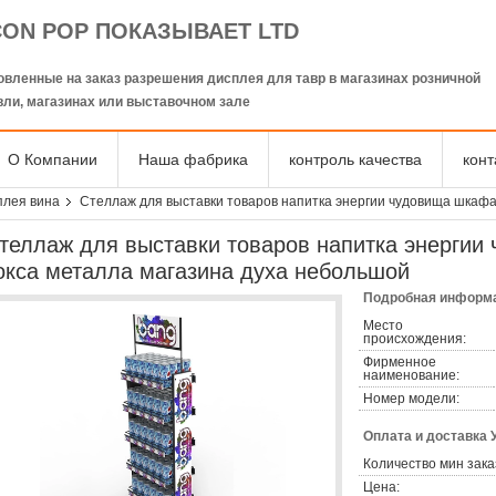
CON POP ПОКАЗЫВАЕТ LTD
овленные на заказ разрешения дисплея для тавр в магазинах розничной
вли, магазинах или выставочном зале
О Компании
Наша фабрика
контроль качества
кон
плея вина
Стеллаж для выставки товаров напитка энергии чудовища шкафа
теллаж для выставки товаров напитка энергии
окса металла магазина духа небольшой
Подробная информа
Место
происхождения:
Фирменное
наименование:
Номер модели:
Оплата и доставка 
Количество мин зака
Цена: