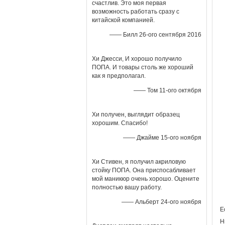
счастлив. Это моя первая
возможность работать сразу с
китайской компанией.
—— Билл 26-ого сентября 2016
Хи Джесси, И хорошо получило
ПОПА. И товары столь же хороший
как я предполагал.
—— Том 11-ого октября
Хи получен, выглядит образец
хорошим. Спасибо!
—— Джайме 15-ого ноября
Хи Стивен, я получил акриловую
стойку ПОПА. Она приспосабливает
мой маникюр очень хорошо. Оцените
полностью вашу работу.
—— Альберт 24-ого ноября
Е
Н