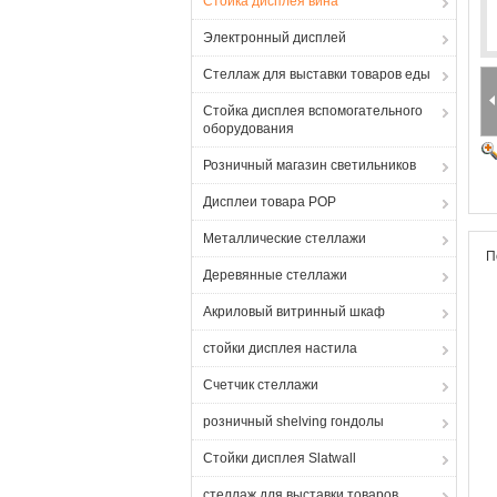
Стойка дисплея вина
Электронный дисплей
Стеллаж для выставки товаров еды
Стойка дисплея вспомогательного
оборудования
Розничный магазин светильников
Дисплеи товара POP
Металлические стеллажи
П
Деревянные стеллажи
Акриловый витринный шкаф
стойки дисплея настила
Счетчик стеллажи
розничный shelving гондолы
Стойки дисплея Slatwall
стеллаж для выставки товаров