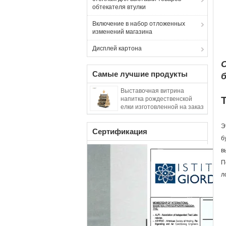
обтекателя втулки
Включение в набор отложенных
изменений магазина
Дисплей картона
Самые лучшие продукты
Выставочная витрина
напитка рождественской
елки изготовленной на заказ
выставочной витрины вина
двухсторонняя
Э
Сертификация
б
в
П
л