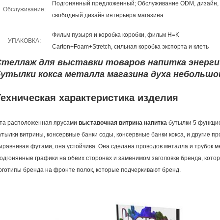
Подгонянный предложенный; Обслуживание ODM, дизайн,
Обслуживание:
свободный дизайн интерьера магазина
Фильм пузыря и коробка коробки, фильм H=K
УПАКОВКА:
Carton+Foam+Stretch, сильная коробка экспорта и клеть
Стеллаж для выставки товаров напитка энерг
бутылки кокса металла магазина духа небольшо
Техническая характеристика изделия
та расположенная ярусами
выставочная витрина напитка
бутылки 5 функци
утылки витрины, консервные банки соды, консервные банки кокса, и другие п
ыравнивая футами, она устойчива. Она сделана проводов металла и трубок м
одгонянные графики на обеих сторонах и заменимом заголовке бренда, котор
оготипы бренда на фронте полок, которые подчеркивают бренд.