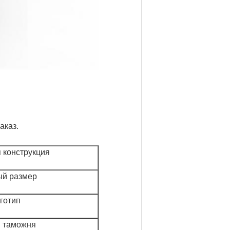
аказ.
 конструкция
ый размер
готип
и таможня