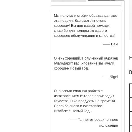
Мы получали стойки образца раньше
эта неделя. Все смотрит очень
хорошим! Вы для вашей помощи,
спасибо для полностью вашего
хорошего обслуживания и качества!
—— Baki
Н
Очень хороший. Полученный образец
благодарит вас. Упование вы имели
хорошее Новый Год.
В
—— Nigel
Оно всегда славная работа с
изготовлением которое производит
качественные продучты на времени.
Спасибо снова и счастливое
китайское Новый Год.
—— Tanner от соединенного
положения