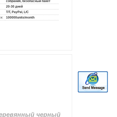
собрания, безопасный пакет
20-30 дней
T/T, PayPal, L/C
и:
100000units/month
Деревянный черный