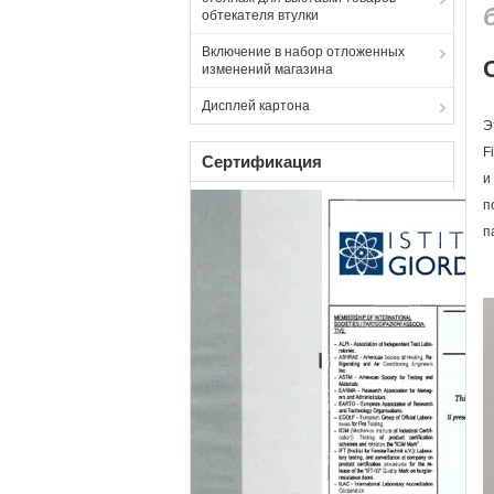
обтекателя втулки
Включение в набор отложенных
изменений магазина
Дисплей картона
Э
F
Сертификация
и
п
п