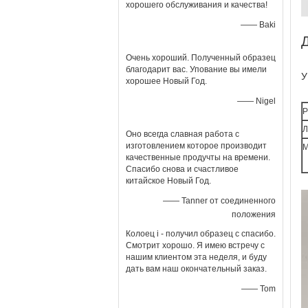
хорошего обслуживания и качества!
—— Baki
Очень хороший. Полученный образец
благодарит вас. Упование вы имели
У
хорошее Новый Год.
—— Nigel
Р
Л
Оно всегда славная работа с
изготовлением которое производит
М
качественные продучты на времени.
Спасибо снова и счастливое
китайское Новый Год.
—— Tanner от соединенного
положения
Колоец i - получил образец с спасибо.
Смотрит хорошо. Я имею встречу с
нашим клиентом эта неделя, и буду
дать вам наш окончательный заказ.
—— Tom