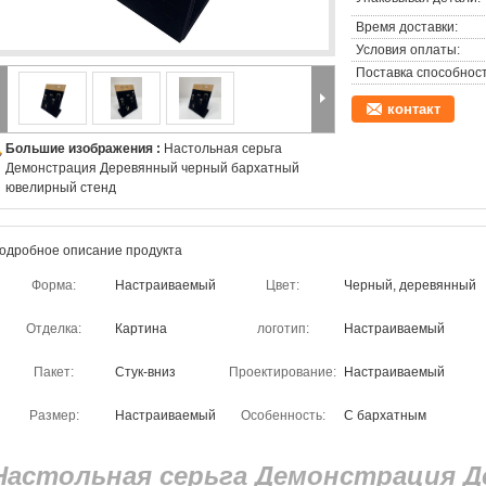
Время доставки:
Условия оплаты:
Поставка способност
контакт
Большие изображения :
Настольная серьга
Демонстрация Деревянный черный бархатный
ювелирный стенд
одробное описание продукта
Форма:
Настраиваемый
Цвет:
Черный, деревянный
Отделка:
Картина
логотип:
Настраиваемый
Пакет:
Стук-вниз
Проектирование:
Настраиваемый
Размер:
Настраиваемый
Особенность:
С бархатным
Настольная серьга Демонстрация 