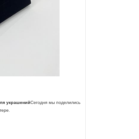
для украшений
Сегодня мы поделились
тере.