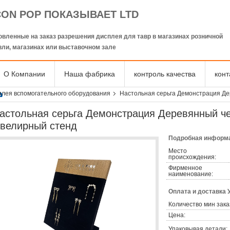
CON POP ПОКАЗЫВАЕТ LTD
овленные на заказ разрешения дисплея для тавр в магазинах розничной
вли, магазинах или выставочном зале
О Компании
Наша фабрика
контроль качества
кон
плея вспомогательного оборудования
Настольная серьга Демонстрация Д
астольная серьга Демонстрация Деревянный ч
велирный стенд
Подробная информа
Место
происхождения:
Фирменное
наименование:
Оплата и доставка 
Количество мин зака
Цена:
Упаковывая детали: