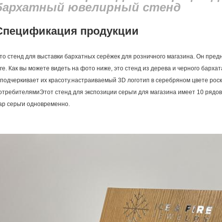
бархатный ювелирный стенд
Спецификация продукции
то стенд для выставки бархатных серёжек для розничного магазина. Он пред
ire. Как вы можете видеть на фото ниже, это стенд из дерева и черного барх
 подчеркивает их красоту.настраиваемый 3D логотип в серебряном цвете рос
отребителямиЭтот стенд для экспозиции серьги для магазина имеет 10 рядов
ар серьги одновременно.