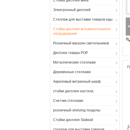
Стойка дисплея вина
Электронный дисплей
Стеллаж для выставки товаров еды
Стойка дисплея вспомогательного
оборудования
Розничный магазин светильников
Дисплеи товара POP
Металлические стеллажи
П
Деревянные стеллажи
Акриловый витринный шкаф
стойки дисплея настила
Счетчик стеллажи
розничный shelving гондолы
Стойки дисплея Slatwall
стеллаж для выставки товаров