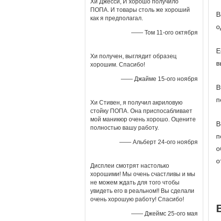
Хи Джесси, И хорошо получило
ПОПА. И товары столь же хороший
В
как я предполагал.
о
—— Том 11-ого октября
Е
Хи получен, выглядит образец
в
хорошим. Спасибо!
—— Джайме 15-ого ноября
В
п
Хи Стивен, я получил акриловую
стойку ПОПА. Она приспосабливает
мой маникюр очень хорошо. Оцените
В
полностью вашу работу.
п
—— Альберт 24-ого ноября
о
о
Дисплеи смотрят настолько
хорошими! Мы очень счастливы и мы
не можем ждать для того чтобы
увидеть его в реальном!! Вы сделали
очень хорошую работу! Спасибо!
—— Джеймс 25-ого мая