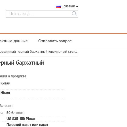
Russian
search
тактные данные
Отправить запрос
еревянный черный бархатный ювелирный стенд
ерный бархатный
ция о продукте:
Китай
Hicon
Условия:
за:
50 блоков
US $35- 55/ Piece
Плоский пакет или пакет