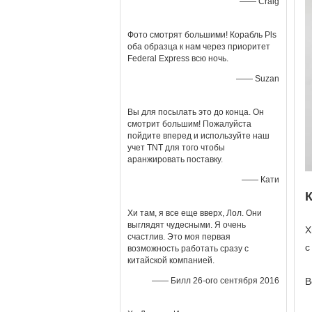
—— Craig
Фото смотрят большими! Корабль Pls
оба образца к нам через приоритет
Federal Express всю ночь.
—— Suzan
Вы для посылать это до конца. Он
смотрит большим! Пожалуйста
пойдите вперед и используйте наш
учет TNT для того чтобы
аранжировать поставку.
—— Кати
Хи там, я все еще вверх, Лол. Они
выглядят чудесными. Я очень
Х
счастлив. Это моя первая
с
возможность работать сразу с
китайской компанией.
—— Билл 26-ого сентября 2016
В