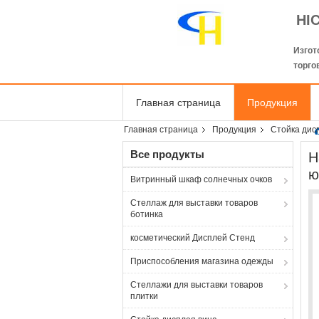
HI
Изгот
торго
Главная страница
Продукция
Главная страница
Продукция
Стойка дис
Все продукты
Н
ю
Витринный шкаф солнечных очков
Стеллаж для выставки товаров
ботинка
косметический Дисплей Стенд
Приспособления магазина одежды
Стеллажи для выставки товаров
плитки