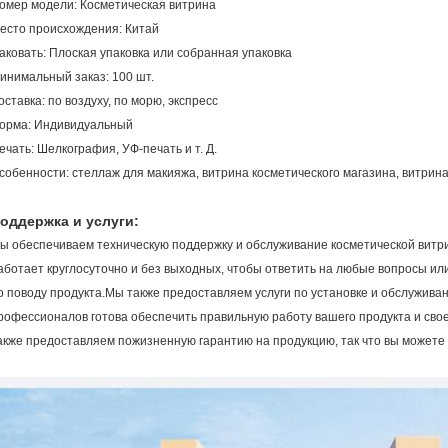
омер модели: Косметическая витрина
есто происхождения: Китай
аковать: Плоская упаковка или собранная упаковка
инимальный заказ: 100 шт.
оставка: по воздуху, по морю, экспресс
орма: Индивидуальный
ечать: Шелкография, УФ-печать и т. Д.
собенности: стеллаж для макияжа, витрина косметического магазина, витрин
оддержка и услуги:
ы обеспечиваем техническую поддержку и обслуживание косметической витр
аботает круглосуточно и без выходных, чтобы ответить на любые вопросы или
о поводу продукта.Мы также предоставляем услуги по установке и обслужив
рофессионалов готова обеспечить правильную работу вашего продукта и с
акже предоставляем пожизненную гарантию на продукцию, так что вы можете 