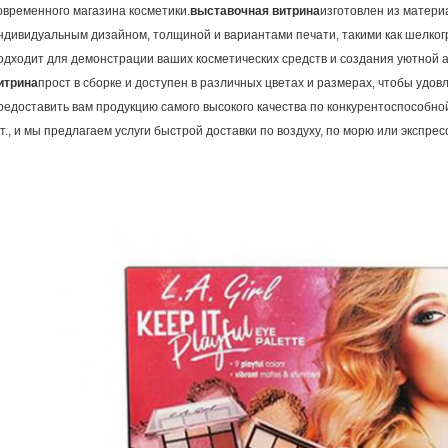
овременного магазина косметики.
выставочная витрина
изготовлен из матери
ндивидуальным дизайном, толщиной и вариантами печати, такими как шелкогр
одходит для демонстрации ваших косметических средств и создания уютной
итрина
прост в сборке и доступен в различных цветах и ​​размерах, чтобы уд
редоставить вам продукцию самого высокого качества по конкурентоспособн
т., и мы предлагаем услуги быстрой доставки по воздуху, по морю или экспрес