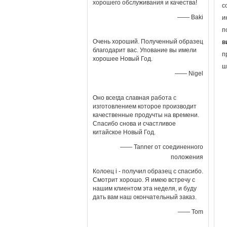
хорошего обслуживания и качества!
с
—— Baki
и
п
Очень хороший. Полученный образец
в
благодарит вас. Упование вы имели
п
хорошее Новый Год.
ш
—— Nigel
Оно всегда славная работа с
изготовлением которое производит
качественные продучты на времени.
Спасибо снова и счастливое
китайское Новый Год.
—— Tanner от соединенного
положения
Колоец i - получил образец с спасибо.
Смотрит хорошо. Я имею встречу с
нашим клиентом эта неделя, и буду
дать вам наш окончательный заказ.
—— Tom