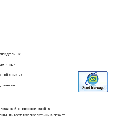
дивидуальные
дгонянный
сплей косметик
дгонянный
бработкой поверхности, такой как
нений.Эти косметические витрины включают