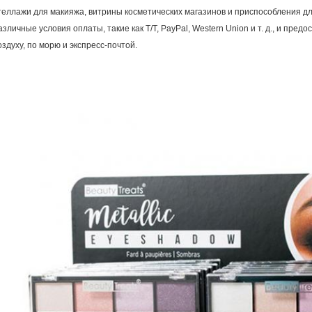
теллажи для макияжа, витрины косметических магазинов и приспособления д
азличные условия оплаты, такие как T/T, PayPal, Western Union и т. д., и пред
оздуху, по морю и экспресс-почтой.