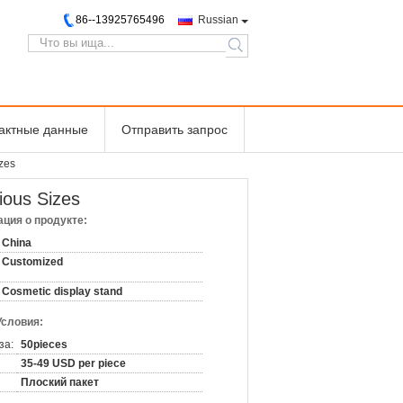
86--13925765496
Russian
search
тактные данные
Отправить запрос
izes
ious Sizes
ция о продукте:
China
Customized
Cosmetic display stand
Условия:
за:
50pieces
35-49 USD per piece
Плоский пакет