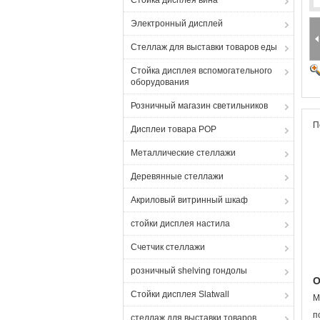
Стойка дисплея вина
Электронный дисплей
Стеллаж для выставки товаров еды
Стойка дисплея вспомогательного
оборудования
Розничный магазин светильников
П
Дисплеи товара POP
Металлические стеллажи
Деревянные стеллажи
Акриловый витринный шкаф
стойки дисплея настила
Счетчик стеллажи
розничный shelving гондолы
О
Стойки дисплея Slatwall
М
п
стеллаж для выставки товаров