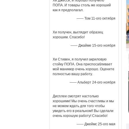
Хи Джесси, И хорошо получило
ПОПА. И товары столь же хороший
как я предполагал.
—— Том 11-ого октября
Хи получен, выглядит образец
хорошим. Спасибо!
—— Джайме 15-ого ноября
Хи Стивен, я получил акриловую
стойку ПОПА. Она приспосабливает
мой маникюр очень хорошо. Оцените
полностью вашу работу.
—— Альберт 24-ого ноября
Дисплеи смотрят настолько
хорошими! Мы очень счастливы и мы
не можем ждать для того чтобы
увидеть его в реальном!! Вы сделали
очень хорошую работу! Спасибо!
—— Джеймс 25-ого мая