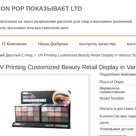
CON POP ПОКАЗЫВАЕТ LTD
овленные на заказ разрешения дисплея для тавр в магазинах розничной
вли, магазинах или выставочном зале
О Компании
Наша фабрика
контроль качества
кон
кий Дисплей Стенд
UV Printing Customized Beauty Retail Display in Various S
V Printing Customized Beauty Retail Display in Var
Подробная информа
Place of Origin:
Фирменное
наименование:
Model Number:
Оплата и доставка 
Количество мин зака
Цена:
Упаковывая детали: