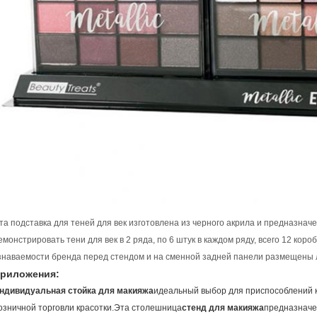
та подставка для теней для век изготовлена ​​из черного акрила и предназна
емонстрировать тени для век в 2 ряда, по 6 штук в каждом ряду, всего 12 кор
знаваемости бренда перед стендом и на сменной задней панели размещены 
риложения:
ндивидуальная стойка для макияжа
идеальный выбор для приспособлений к
озничной торговли красотки.Эта столешница
стенд для макияжа
предназначе