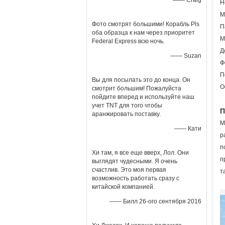
—— Craig
Н
М
Фото смотрят большими! Корабль Pls
П
оба образца к нам через приоритет
М
Federal Express всю ночь.
Д
—— Suzan
Ф
П
Вы для посылать это до конца. Он
О
смотрит большим! Пожалуйста
пойдите вперед и используйте наш
учет TNT для того чтобы
П
аранжировать поставку.
М
—— Кати
р
п
Хи там, я все еще вверх, Лол. Они
п
выглядят чудесными. Я очень
счастлив. Это моя первая
т
возможность работать сразу с
китайской компанией.
—— Билл 26-ого сентября 2016