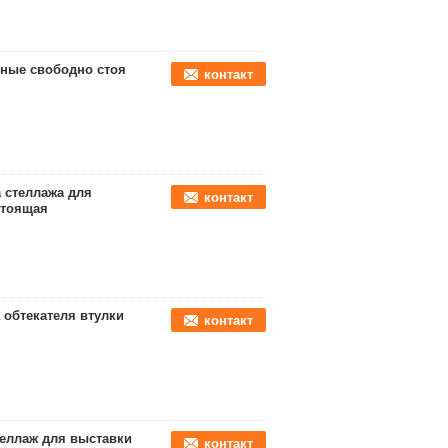
нные свободно стоя
контакт
 стеллажа для
контакт
стоящая
обтекателя втулки
контакт
еллаж для выставки
контакт