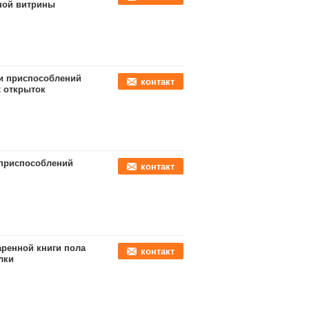
ной витрины
ги приспособлений
контакт
х открыток
 приспособлений
контакт
ренной книги пола
контакт
лки