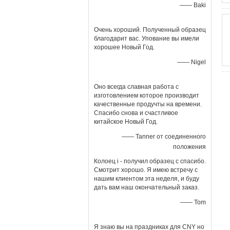
—— Baki
Очень хороший. Полученный образец
благодарит вас. Упование вы имели
хорошее Новый Год.
—— Nigel
Оно всегда славная работа с
изготовлением которое производит
качественные продучты на времени.
Спасибо снова и счастливое
китайское Новый Год.
—— Tanner от соединенного
положения
Колоец i - получил образец с спасибо.
Смотрит хорошо. Я имею встречу с
нашим клиентом эта неделя, и буду
дать вам наш окончательный заказ.
—— Tom
Я знаю вы на праздниках для CNY но